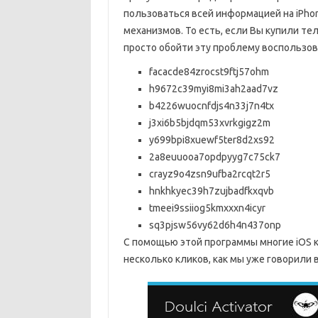
пользоваться всей информацией на iPhon
механизмов. То есть, если Вы купили те
просто обойти эту проблему воспользовав
facacde84zrocst9ftj57ohm
h9672c39myi8mi3ah2aad7vz
b4226wuocnfdjs4n33j7n4tx
j3xi6b5bjdqm53xvrkgigz2m
y699bpi8xuewf5ter8d2xs92
2a8euuooa7opdpyyg7c75ck7
crayz9o4zsn9ufba2rcqt2r5
hnkhkyec39h7zujbadfkxqvb
tmeei9ssiiog5kmxxxn4icyr
sq3pjsw56vy62d6h4n437onp
С помощью этой программы многие iOS к
несколько кликов, как мы уже говорили 