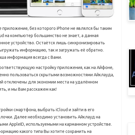
приложение, без которого iPhone не являлся бы таким
oud на компьютер большинство не знает, а данная
нное устройство. Остаётся лишь синхронизировать
выгружать информацию, так и загружать её обратно.
ша информация всегда с Вами.
оответствующую настройку приложения, как на Айфоне,
оценно пользоваться скрытыми возможностями Айклауда,
й отключены для экономии места на удалённом
ть, и мы Вам расскажем как!
ройки смартфона, выбрать iCloud и зайти в его
алочки. Далее необходимо установить Айклауд на
ыми AppleID, используемыми на карманном устройстве.
ормацию какого типа Вы хотите сохранить на