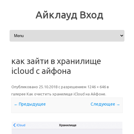
Айклауд Вход
Перейти к содержимому
как зайти в хранилище
icloud с айфона
Опубликовано
25.10.2018
с разрешением
1246 × 646
в
галерее
Как очистить хранилище iCloud на Айфоне
.
← Предыдущее
Следующее →